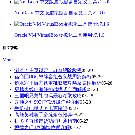
NohBoard中文版虚拟键盘自定义工具v1.3.0
Oracle VM VirtualBox虚拟化工具使用v7.1.6
相关攻略
More
+
浏览器主页锁定hao123解除教程
05-29
宿命回响幻想阵容组合实战思路解析
05-29
逆水寒手游玄铁重靴获取攻略及属性解析
05-28
穿越火线山海经挑战模式全面解析
05-28
三国吧兄弟礼包码最新领取攻略
05-28
云顶之弈S95打气爆爆阵容详解
05-28
手机省电模式充电更快吗
05-27
高能英雄新手必练角色推荐
05-27
拼多多直播带货功能开通指南
05-27
博德之门3养鸡妹位置详解
05-27