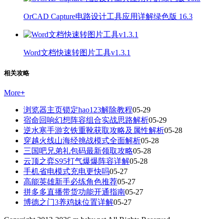
OrCAD Capture电路设计工具应用详解绿色版 16.3
Word文档快速转图片工具v1.3.1
相关攻略
More
+
浏览器主页锁定hao123解除教程
05-29
宿命回响幻想阵容组合实战思路解析
05-29
逆水寒手游玄铁重靴获取攻略及属性解析
05-28
穿越火线山海经挑战模式全面解析
05-28
三国吧兄弟礼包码最新领取攻略
05-28
云顶之弈S95打气爆爆阵容详解
05-28
手机省电模式充电更快吗
05-27
高能英雄新手必练角色推荐
05-27
拼多多直播带货功能开通指南
05-27
博德之门3养鸡妹位置详解
05-27