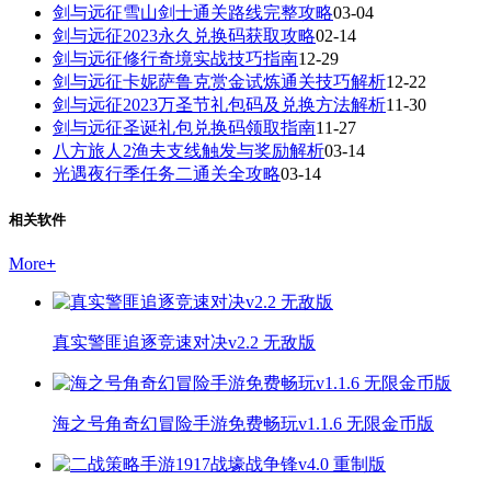
剑与远征雪山剑士通关路线完整攻略
03-04
剑与远征2023永久兑换码获取攻略
02-14
剑与远征修行奇境实战技巧指南
12-29
剑与远征卡妮萨鲁克赏金试炼通关技巧解析
12-22
剑与远征2023万圣节礼包码及兑换方法解析
11-30
剑与远征圣诞礼包兑换码领取指南
11-27
八方旅人2渔夫支线触发与奖励解析
03-14
光遇夜行季任务二通关全攻略
03-14
相关软件
More
+
真实警匪追逐竞速对决v2.2 无敌版
海之号角奇幻冒险手游免费畅玩v1.1.6 无限金币版