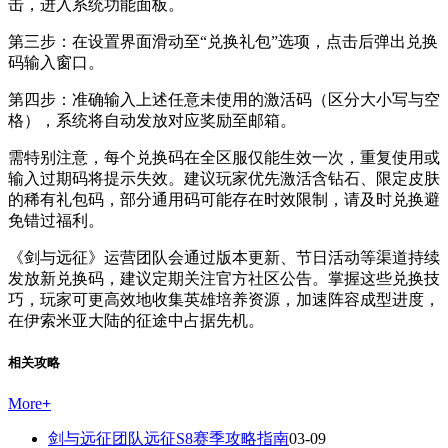
击，进入系统功能面板。
第三步：在设置界面滑动至“兑换礼包”选项，点击后弹出兑换
码输入窗口。
第四步：准确输入上述任意未使用的激活码（区分大小写与空
格），系统将自动发放对应奖励至邮箱。
需特别注意，每个兑换码在全区服仅能生效一次，重复使用或
输入过期码将提示失效。建议玩家优先激活含钻石、限定皮肤
的稀有礼包码，部分通用码可能存在时效限制，请及时兑换避
免错过福利。
《剑与远征》运营团队会通过版本更新、节日活动等渠道持续
发放新兑换码，建议定期关注官方社区公告。掌握这些兑换技
巧，玩家可更高效地收集英雄培养资源，加速阵容成型进度，
在伊索米亚大陆的征途中占据先机。
相关攻略
More
+
剑与远征团队远征S8赛季攻略指南
03-09