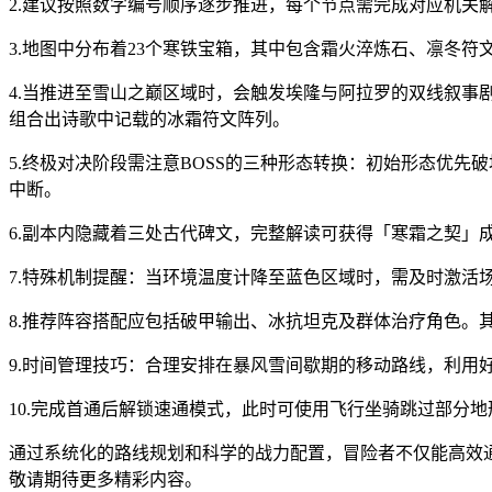
2.建议按照数字编号顺序逐步推进，每个节点需完成对应机
3.地图中分布着23个寒铁宝箱，其中包含霜火淬炼石、凛冬
4.当推进至雪山之巅区域时，会触发埃隆与阿拉罗的双线叙事
组合出诗歌中记载的冰霜符文阵列。
5.终极对决阶段需注意BOSS的三种形态转换：初始形态优
中断。
6.副本内隐藏着三处古代碑文，完整解读可获得「寒霜之契」
7.特殊机制提醒：当环境温度计降至蓝色区域时，需及时激活
8.推荐阵容搭配应包括破甲输出、冰抗坦克及群体治疗角色
9.时间管理技巧：合理安排在暴风雪间歇期的移动路线，利用
10.完成首通后解锁速通模式，此时可使用飞行坐骑跳过部分
通过系统化的路线规划和科学的战力配置，冒险者不仅能高效
敬请期待更多精彩内容。