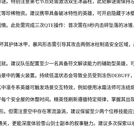
关解谜。特别注意第七节点处需激活双生冰晶柱，此处解谜需保持
符文等珍稀物资。建议携带具备破冰特性的英雄，可开启隐藏于冰
剧情。此处需完成三次QTE操作：首次需在8秒内击碎坠落的冰
先破坏其护体冰甲，暴风形态需引导其攻击两侧冰柱制造安全区域
成就。建议队伍配置至少一名具备符文解读能力的辅助型英雄，
场景中的篝火装置。持续低温状态会导致全员受到冻伤DEBUFF
。其中凛冬系英雄可触发场景交互特效，例如使用冰霜法师可冻结
好每个安全屋的休整时间。精英怪刷新遵循特定规律，掌握其出现
地形。但需注意空中存在寒流漩涡，建议保留至少两个位移技能应
通关，更能深度体验雪山剑士副本的叙事魅力。建议多次探索以