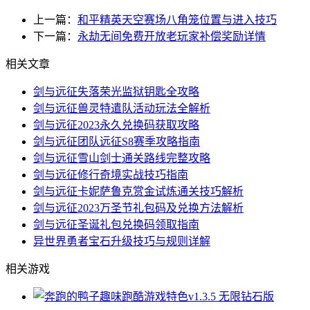
上一篇：
和平精英天空赛场八角笼位置与进入技巧
下一篇：
永劫无间免费开放老玩家补偿奖励详情
相关文章
剑与远征失落荣光监狱钥匙全攻略
剑与远征兽灵特遣队活动玩法全解析
剑与远征2023永久兑换码获取攻略
剑与远征团队远征S8赛季攻略指南
剑与远征雪山剑士通关路线完整攻略
剑与远征修行奇境实战技巧指南
剑与远征卡妮萨鲁克赏金试炼通关技巧解析
剑与远征2023万圣节礼包码及兑换方法解析
剑与远征圣诞礼包兑换码领取指南
异世界勇者宝石升级技巧与规则详解
相关游戏