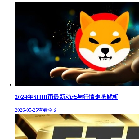
2024年SHIB币最新动态与行情走势解析
2026-05-25
查看全文