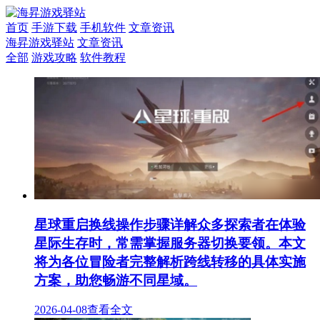
首页
手游下载
手机软件
文章资讯
海昇游戏驿站
文章资讯
全部
游戏攻略
软件教程
星球重启换线操作步骤详解众多探索者在体验
星际生存时，常需掌握服务器切换要领。本文
将为各位冒险者完整解析跨线转移的具体实施
方案，助您畅游不同星域。
2026-04-08
查看全文