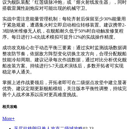
议为舰队装配「红莲级脉冲炮」或「熔火射线发生器」，同时
搭载雷属性副炮应对可能出现的机械守卫。
实战中需注意能量管理机制：每轮齐射后保留至少30%能量用
于紧急规避，遭遇集火时立即启动相位转移装置。建议携带2-
3组纳米维修无人机，在舰船耐久低于50%时自动触发修复程
序。每日进行3-4次战术模拟可提升12%的实战操作精度。
成功攻克核心在于动态平衡三要素：通过实时监测战场数据调
整攻防节奏，依据敌方阵型变化切换主攻方向，合理分配舰船
技能冷却周期。建议记录每次作战数据，通过对比分析优化舰
船改装方案。持续进行5-7天战术演练后，多数开拓者可实现
稳定单人通关。
掌握上述作战要领后，开拓者即可在二级据点攻坚中建立显著
优势。建议定期更新舰船模组，关注版本平衡性调整，持续完
善个人战术体系以应对更高难度挑战。
相关攻略
More
+
无尽拉格朗日单人攻克二级城攻略
02-23