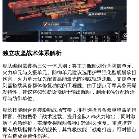
独立攻坚战术体系解析
舰队编组需遵循三位一体原则：将主力舰船划分为防御单元、
火力单元与支援单元。防御单元建议选用护甲强化型舰艇承担
伤害，火力单元优先配置高能激光阵列或轨道炮舰，支援单元
则需搭载具备群体修复功能的工程舰。由于据点守军具备高爆
发特性，建议将60%资源倾斜于输出舰船，剩余40%分配给治
疗与防御单位。
舰长技能组合直接影响战场节奏，推荐选择具备双重增益的指
挥官。例如携带「战术过载」提升全队25%火力输出，同时激
活「紧急维护」实现受损舰船每秒1.5%耐久恢复。重点培养
拥有战场指挥专长的舰长，其终极技能「战略打击」可对据点
守军造成穿透性伤害。