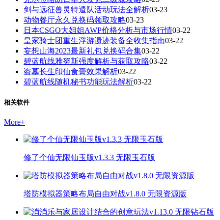
剑与远征兽灵特遣队活动玩法全解析
03-23
动物餐厅永久兑换码领取攻略
03-23
日本CSGO大姐姐AWP价格分析与市场行情
03-22
皇家骑士团重生浮游遗迹装备全收集指南
03-22
妄想山海2023最新礼包兑换码合集
03-22
碧蓝航线雅努斯强度解析与获取攻略
03-22
盗墓长生印仙食膏效果解析
03-22
碧蓝航线随机秘书功能玩法解析
03-22
相关软件
More
+
修了个仙无限仙玉版v1.3.3 无限玉石版
塔防模拟器策略布局自由对战v1.8.0 无限资源版