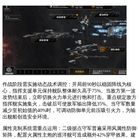
作战阶段需实施动态战术调控：开局前90秒以稳固阵线为核
心，指挥支援单元保持舰队整体耐久高于75%。当敌方第一波
攻势结束后，立即切换火力单元进行饱和打击。重点锁定敌方
指挥舰实施集火，击破后可使敌军输出降低35%。当守军数量
减少至初始值的40%时，可调动防御单元前压吸引火力，为输
出舰船创造安全环境。
属性克制系统需重点运用：二级据点守军普遍采用风属性防御
矩阵，配置火属性主炮的巡洋舰可造成额外42%穿甲效果。建