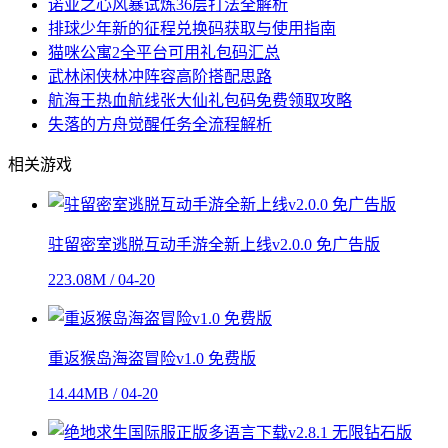
诺亚之心风暴试炼36层打法全解析
排球少年新的征程兑换码获取与使用指南
猫咪公寓2全平台可用礼包码汇总
武林闲侠林冲阵容高阶搭配思路
航海王热血航线张大仙礼包码免费领取攻略
失落的方舟觉醒任务全流程解析
相关游戏
驻留密室逃脱互动手游全新上线v2.0.0 免广告版
223.08M / 04-20
重返猴岛海盗冒险v1.0 免费版
14.44MB / 04-20