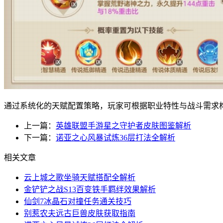
通过系统化的天赋配置策略，玩家可根据职业特性与战斗需求
上一篇：
英雄联盟手游星之守护者皮肤图鉴解析
下一篇：
诺亚之心风暴试炼36层打法全解析
相关文章
云上城之歌坐骑天赋搭配全解析
金铲铲之战S13百变铁手羁绊效果解析
仙剑7冰晶石对撞任务通关技巧
别惹农夫远古巨兽皮肤获取指南