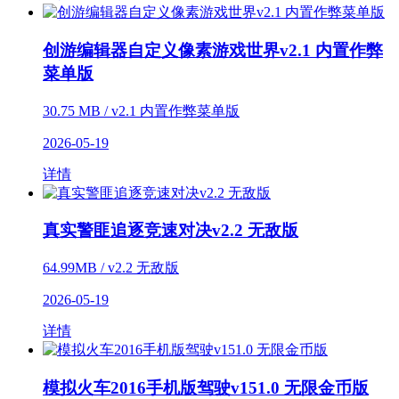
创游编辑器自定义像素游戏世界v2.1 内置作弊
菜单版
30.75 MB / v2.1 内置作弊菜单版
2026-05-19
详情
真实警匪追逐竞速对决v2.2 无敌版
64.99MB / v2.2 无敌版
2026-05-19
详情
模拟火车2016手机版驾驶v151.0 无限金币版