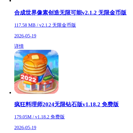
合成世界像素创造无限可能v2.1.2 无限金币版
117.58 MB / v2.1.2 无限金币版
2026-05-19
详情
疯狂料理师2024无限钻石版v1.18.2 免费版
179.05M / v1.18.2 免费版
2026-05-19