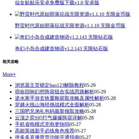
仙女贴贴乐安卓免费版下载v1.0 安卓版
野蛮时代原始部落征战无限资源v1.1.10 无限金币版
奇幻小岛合成建造物语v1.2.143 无限钻石版
相关攻略
More
+
浏览器主页锁定hao123解除教程
05-29
宿命回响幻想阵容组合实战思路解析
05-29
逆水寒手游玄铁重靴获取攻略及属性解析
05-28
穿越火线山海经挑战模式全面解析
05-28
三国吧兄弟礼包码最新领取攻略
05-28
云顶之弈S95打气爆爆阵容详解
05-28
手机省电模式充电更快吗
05-27
高能英雄新手必练角色推荐
05-27
拼多多直播带货功能开通指南
05-27