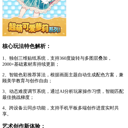
核心玩法特色解析：
1、独创三维贴纸系统，支持360度旋转与多图层叠加，
2000+基础素材库持续更新；
2、智能色彩推荐算法，根据画面主题自动生成配色方案，兼
顾美学教育与创作自由；
3、动态难度调节系统，通过AI分析玩家操作习惯，智能匹配
最佳挑战梯度；
4、跨设备云同步功能，支持手机平板多端创作进度实时共
享。
艺术创作新体验：