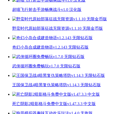
超喵飞行射击手游畅爽战斗v1.0 汉化版
野蛮时代原始部落征战无限资源v1.1.10 无限金币版
奇幻小岛合成建造物语v1.2.143 无限钻石版
武侠循环圈免费畅玩v1.7.0 无限钻石版
王国保卫战4暗黑复仇策略塔防v1.14.3 无限钻石版
死亡阴影2暗影格斗免费中文版v1.47.3.3 中文版