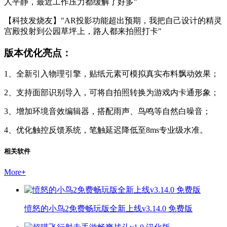
人平静，最近工作压力都缓解了好多"
【科技发烧友】"AR投影功能超出预期，我把自己设计的精灵
宫殿投射到公园草坪上，路人都来拍照打卡"
版本优化亮点：
1、全新引入物理引擎，贴纸元素可模拟真实布料飘动效果；
2、支持面部识别导入，可将自拍照转换为游戏内卡通形象；
3、增加环境音效编辑器，搭配雨声、鸟鸣等自然白噪音；
4、优化触控反馈系统，笔触延迟降低至8ms专业级水准。
相关软件
More
+
愤怒的小鸟2免费畅玩版全新上线v3.14.0 免费版