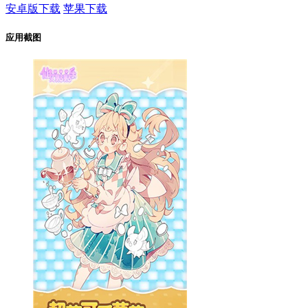
安卓版下载
苹果下载
应用截图