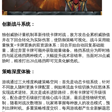
创新战斗系统：
独创威胁计量机制革新传统卡牌对战，敌方攻击会累积威胁值
并在下回合转化为实际伤害，使防御策略可视化。战斗采用能
量恢复+卡牌置换的双资源体系：回合开始自动回复基础能
量，通过弃置卡牌可额外获取能量储备。格挡系统分为即时格
挡与延迟格挡两种模式，大幅提升战术容错率。当面对20点威
胁时，精准打出20点格挡即可完美化解危机。
策略深度体验：
游戏通过三大维度构建策略空间：首先是动态卡组系统，针对
不同敌人随时更换卡牌配置，例如将流血卡组切换为狂怒体系
实现战术逆转。其次是成长进阶路径，所有卡牌皆可升级强
化，配合虚空石镶嵌打造核心战斗流派。最后是怪物研究机
制，随着对战次数增加，玩家将掌握每种敌人的攻击模式，预
判出牌时机。多重策略维度交织，每局游戏都产生全新解题思