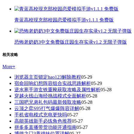
青蓝高校现充部校园恋爱模拟手游v1.1.1 免费版
恐怖老奶奶3中文免费版庄园生存实录v1.2 无限子弹版
相关攻略
More
+
浏览器主页锁定hao123解除教程
05-29
宿命回响幻想阵容组合实战思路解析
05-29
逆水寒手游玄铁重靴获取攻略及属性解析
05-28
穿越火线山海经挑战模式全面解析
05-28
三国吧兄弟礼包码最新领取攻略
05-28
云顶之弈S95打气爆爆阵容详解
05-28
手机省电模式充电更快吗
05-27
高能英雄新手必练角色推荐
05-27
拼多多直播带货功能开通指南
05-27
博德之门3养鸡妹位置详解
05-27