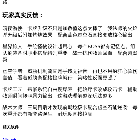
路。
玩家真实反馈：
暗夜游侠：卡牌升级不只是加数值这点太棒了！我法师的火焰
弹升级后附加灼烧效果，配合蓝色虚空石直接变成核心输出
星界旅人：手绘怪物设计超用心，每个BOSS都有记忆点。组
队刷装备时职业搭配特别重要，战士抗伤牧师回血，配合超默
契
虚空学者：威胁机制简直是手残党福音！再也不用疯狂心算伤
害值，看着威胁条配格挡牌就行，策略性反而更强了
卡牌工匠：镶嵌系统自由度爆表，把治疗卡改成攻击卡，辅助
牧师瞬间转职暴力输出，这游戏理解越深玩法越多
战术大师：三周目后才发现前期垃圾卡配合虚空石能逆袭，每
次重开都有新套路诞生，耐玩度直接拉满
相关软件
More
+