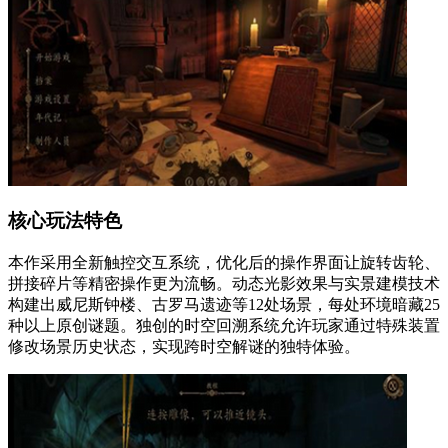
核心玩法特色
本作采用全新触控交互系统，优化后的操作界面让旋转齿轮、
拼接碎片等精密操作更为流畅。动态光影效果与实景建模技术
构建出威尼斯钟楼、古罗马遗迹等12处场景，每处环境暗藏25
种以上原创谜题。独创的时空回溯系统允许玩家通过特殊装置
修改场景历史状态，实现跨时空解谜的独特体验。