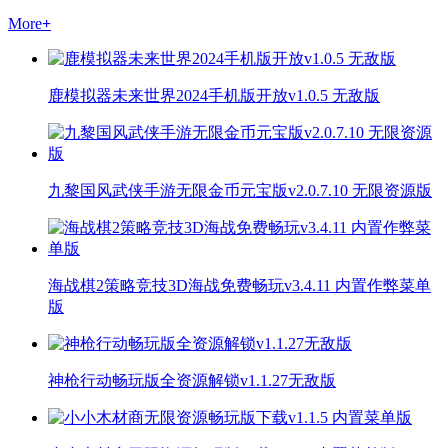
More
+
鹿模拟器未来世界2024手机版开放v1.0.5 无敌版
九黎国风武侠手游无限金币元宝版v2.0.7.10 无限资源版
海战棋2策略竞技3D海战免费畅玩v3.4.11 内置作弊菜单
版
神枪行动畅玩版全资源解锁v1.1.27无敌版