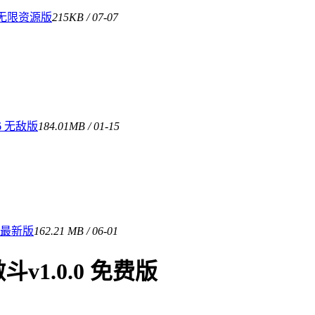
 无限资源版
215KB / 07-07
6 无敌版
184.01MB / 01-15
 最新版
162.21 MB / 06-01
1.0.0 免费版