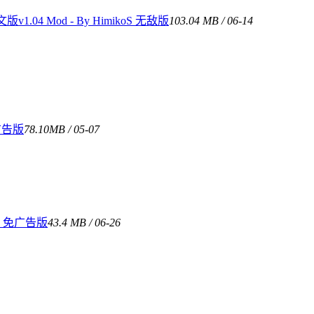
4 Mod - By HimikoS 无敌版
103.04 MB / 06-14
广告版
78.10MB / 05-07
 免广告版
43.4 MB / 06-26