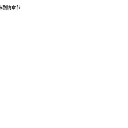
殊剧情章节