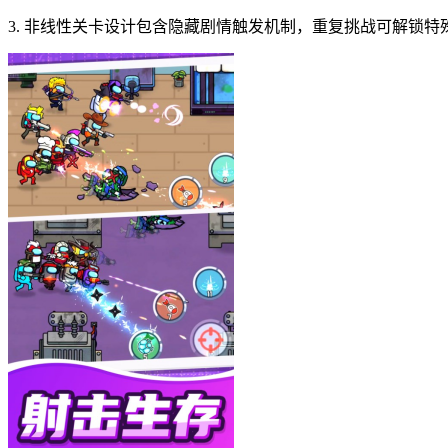
3. 非线性关卡设计包含隐藏剧情触发机制，重复挑战可解锁特