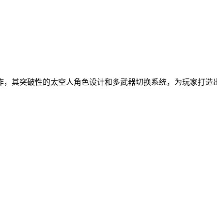
作，其突破性的太空人角色设计和多武器切换系统，为玩家打造出