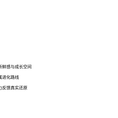
新鲜感与成长空间
属进化路线
力反馈真实还原