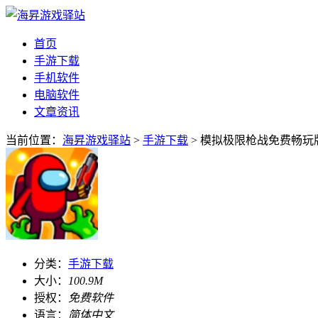
首页
手游下载
手机软件
电脑软件
文章资讯
当前位置：
海昇游戏驿站
>
手游下载
> 模拟极限枪战免费畅玩版太
分类：
手游下载
大小：
100.9M
授权：
免费软件
语言：
简体中文