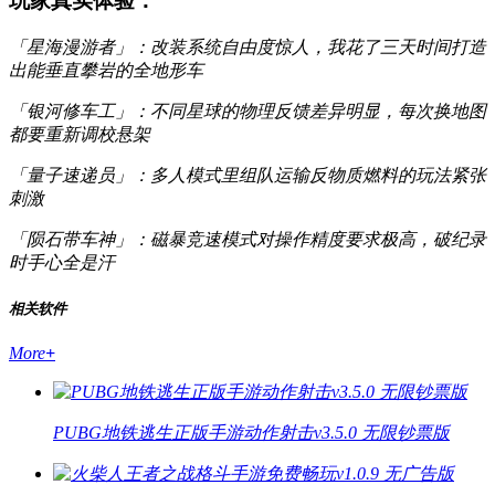
玩家真实体验：
「星海漫游者」：改装系统自由度惊人，我花了三天时间打造
出能垂直攀岩的全地形车
「银河修车工」：不同星球的物理反馈差异明显，每次换地图
都要重新调校悬架
「量子速递员」：多人模式里组队运输反物质燃料的玩法紧张
刺激
「陨石带车神」：磁暴竞速模式对操作精度要求极高，破纪录
时手心全是汗
相关软件
More
+
PUBG地铁逃生正版手游动作射击v3.5.0 无限钞票版