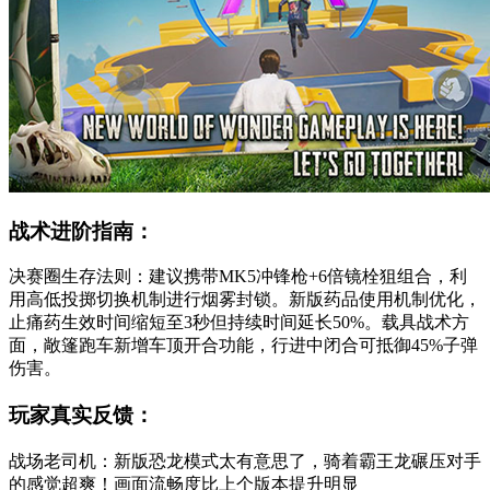
战术进阶指南：
决赛圈生存法则：建议携带MK5冲锋枪+6倍镜栓狙组合，利
用高低投掷切换机制进行烟雾封锁。新版药品使用机制优化，
止痛药生效时间缩短至3秒但持续时间延长50%。载具战术方
面，敞篷跑车新增车顶开合功能，行进中闭合可抵御45%子弹
伤害。
玩家真实反馈：
战场老司机：新版恐龙模式太有意思了，骑着霸王龙碾压对手
的感觉超爽！画面流畅度比上个版本提升明显