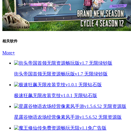
相关软件
More
+
街头帝国首领无限资源畅玩版v1.7 无限绿钞版
极速狂飙无限改装竞技v1.0.1 无限钻石版
星露谷物语农场经营像素风手游v1.5.6.52 无限资源版