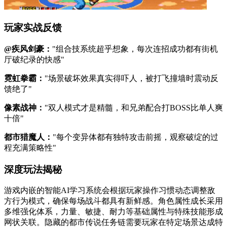
玩家实战反馈
@疾风剑豪：
"组合技系统超乎想象，每次连招成功都有街机
厅破纪录的快感"
霓虹拳霸：
"场景破坏效果真实得吓人，被打飞撞墙时震动反
馈绝了"
像素战神：
"双人模式才是精髓，和兄弟配合打BOSS比单人爽
十倍"
都市猎魔人：
"每个变异体都有独特攻击前摇，观察破绽的过
程充满策略性"
深度玩法揭秘
游戏内嵌的智能AI学习系统会根据玩家操作习惯动态调整敌
方行为模式，确保每场战斗都具有新鲜感。角色属性成长采用
多维强化体系，力量、敏捷、耐力等基础属性与特殊技能形成
网状关联。隐藏的都市传说任务链需要玩家在特定场景达成特