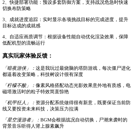
2、快捷部署功能：预设多套防御方案，支持战况危急时快速
切换布防策略
3、成就进度追踪：实时显示各项挑战目标的完成进度，提升
目标达成的成就感
4、自适应画质调节：根据设备性能自动优化渲染效果，保障
低配机型的流畅运行
真实玩家体验反馈：
「暗夜游侠」：
这是我玩过最烧脑的塔防游戏，每次僵尸进化
都逼着改变策略，科技树设计很有深度
「柠檬不酸」：
像素风格搭配动态光影效果意外地有质感，电
磁塔激活时的粒子特效简直惊艳
「机甲狂人」：
资源分配系统做得很有新意，既要保证当前防
线又要投资未来科技，决策压力拉满
「星空漫游者」：
BGM会根据战况自动切换，尸潮来袭时的
背景音乐听得人肾上腺素飙升