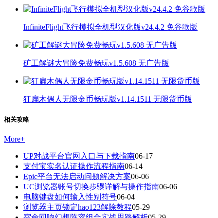
InfiniteFlight飞行模拟全机型汉化版v24.4.2 免谷歌版
矿工解谜大冒险免费畅玩v1.5.608 无广告版
狂扁木偶人无限金币畅玩版v1.14.1511 无限货币版
相关攻略
More
+
UP对战平台官网入口与下载指南
06-17
支付宝实名认证操作流程指南
06-14
Epic平台无法启动问题解决方案
06-06
UC浏览器账号切换步骤详解与操作指南
06-06
电脑键盘如何输入性别符号
06-04
浏览器主页锁定hao123解除教程
05-29
宿命回响幻想阵容组合实战思路解析
05-29