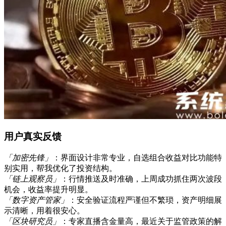
用户真实反馈
「加密先锋」
：界面设计非常专业，自选组合收益对比功能特
别实用，帮我优化了投资结构。
「链上观察员」
：行情推送及时准确，上周成功抓住两次波段
机会，收益率提升明显。
「数字资产管家」
：安全验证流程严谨但不繁琐，资产明细展
示清晰，用着很安心。
「区块研究员」
：专家直播含金量高，最近关于监管政策的解