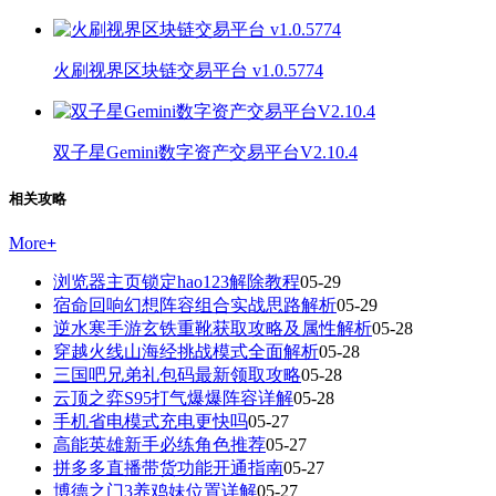
火刷视界区块链交易平台 v1.0.5774
双子星Gemini数字资产交易平台V2.10.4
相关攻略
More
+
浏览器主页锁定hao123解除教程
05-29
宿命回响幻想阵容组合实战思路解析
05-29
逆水寒手游玄铁重靴获取攻略及属性解析
05-28
穿越火线山海经挑战模式全面解析
05-28
三国吧兄弟礼包码最新领取攻略
05-28
云顶之弈S95打气爆爆阵容详解
05-28
手机省电模式充电更快吗
05-27
高能英雄新手必练角色推荐
05-27
拼多多直播带货功能开通指南
05-27
博德之门3养鸡妹位置详解
05-27