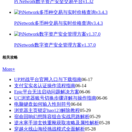
Pi Network数字资产安全交易平台v1.32
PiNetwork多币种交易与实时价格查询v3.4.3
PiNetwork数字资产安全管理方案v1.37.0
相关攻略
More
+
UP对战平台官网入口与下载指南
06-17
支付宝实名认证操作流程指南
06-14
Epic平台无法启动问题解决方案
06-06
UC浏览器账号切换步骤详解与操作指南
06-06
电脑键盘如何输入性别符号
06-04
浏览器主页锁定hao123解除教程
05-29
宿命回响幻想阵容组合实战思路解析
05-29
逆水寒手游玄铁重靴获取攻略及属性解析
05-28
穿越火线山海经挑战模式全面解析
05-28