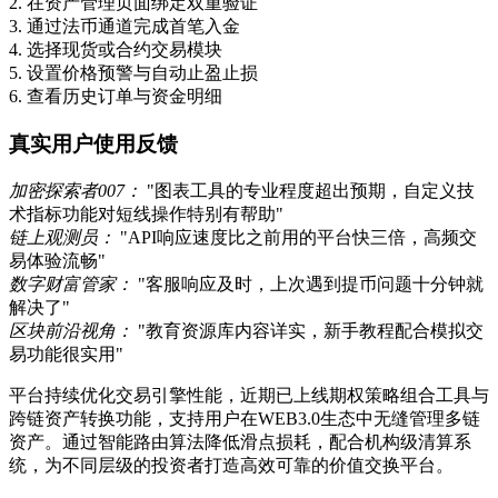
2. 在资产管理页面绑定双重验证
3. 通过法币通道完成首笔入金
4. 选择现货或合约交易模块
5. 设置价格预警与自动止盈止损
6. 查看历史订单与资金明细
真实用户使用反馈
加密探索者007：
"图表工具的专业程度超出预期，自定义技
术指标功能对短线操作特别有帮助"
链上观测员：
"API响应速度比之前用的平台快三倍，高频交
易体验流畅"
数字财富管家：
"客服响应及时，上次遇到提币问题十分钟就
解决了"
区块前沿视角：
"教育资源库内容详实，新手教程配合模拟交
易功能很实用"
平台持续优化交易引擎性能，近期已上线期权策略组合工具与
跨链资产转换功能，支持用户在WEB3.0生态中无缝管理多链
资产。通过智能路由算法降低滑点损耗，配合机构级清算系
统，为不同层级的投资者打造高效可靠的价值交换平台。