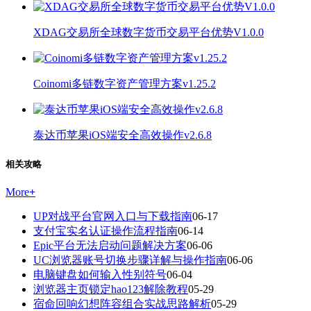
XDAG交易所全球数字货币交易平台优势V1.0.0
Coinomi多链数字资产管理方案v1.25.2
泰达币苹果iOS端安全高效操作v2.6.8
相关攻略
More
+
UP对战平台官网入口与下载指南
06-17
支付宝实名认证操作流程指南
06-14
Epic平台无法启动问题解决方案
06-06
UC浏览器账号切换步骤详解与操作指南
06-06
电脑键盘如何输入性别符号
06-04
浏览器主页锁定hao123解除教程
05-29
宿命回响幻想阵容组合实战思路解析
05-29