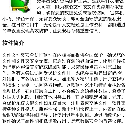
效率出众的密码保护工具。这款软件功能强
大可靠，能为核心文件或文件夹添加存取密
码，确保您的数据免受未授权访问。它体积
小巧、绿色环保，无需复杂安装，即可全面守护您的隐私安
全。在日常使用中，无论是个人文档还是工作资料，都能通过
简单设置实现高效防护，让您安心存储重要信息。
软件简介
文件文件夹安全防护软件在内核层面提供全面保护，确保您的
文件和文件夹安全无虞。它通过直观的界面设计，让用户轻松
为指定内容设置密码或隐藏功能，只需鼠标点击即可完成操
作。当有人尝试访问受保护文件时，系统会自动弹出密码验证
对话框，有效防止非法侵入。如果输入密码正确，用户获得访
问权限；否则，访问将被拒绝。这款软件采用独特的虚拟设备
驱动技术，在内核层面工作，不会修改原始媒体数据，避免了
数据丢失风险。相比其他同类工具，它更加稳定可靠，尤其适
合保护系统关键文件如系统目录、注册表或交换文件。软件支
持各种文件格式，兼容性强，新手也能快速上手。内置的在线
帮助功能提供详细指导，让使用过程更顺畅。通过持续优化，
软件确保了高性能和低资源占用，是您数据安全的首选伙伴。