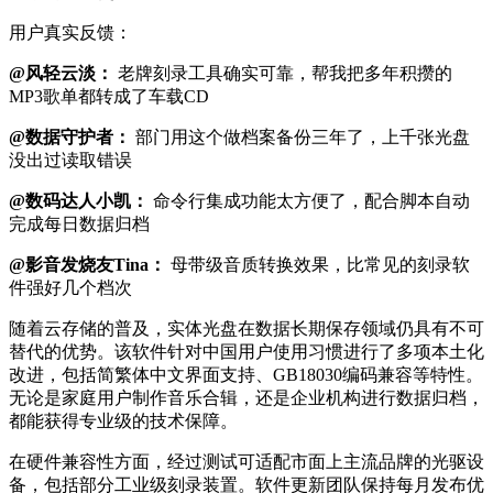
用户真实反馈：
@风轻云淡：
老牌刻录工具确实可靠，帮我把多年积攒的
MP3歌单都转成了车载CD
@数据守护者：
部门用这个做档案备份三年了，上千张光盘
没出过读取错误
@数码达人小凯：
命令行集成功能太方便了，配合脚本自动
完成每日数据归档
@影音发烧友Tina：
母带级音质转换效果，比常见的刻录软
件强好几个档次
随着云存储的普及，实体光盘在数据长期保存领域仍具有不可
替代的优势。该软件针对中国用户使用习惯进行了多项本土化
改进，包括简繁体中文界面支持、GB18030编码兼容等特性。
无论是家庭用户制作音乐合辑，还是企业机构进行数据归档，
都能获得专业级的技术保障。
在硬件兼容性方面，经过测试可适配市面上主流品牌的光驱设
备，包括部分工业级刻录装置。软件更新团队保持每月发布优