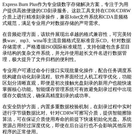
Express Burn Plus作为专业级数字存储解决方案，专注于为用
户提供高效便捷的CD刻录服务。这款工具支持在CDR/CDRW
介质上进行精准刻录操作，兼容Joliet文件系统和CDA音频格
式规范，满足专业用户对数据存储的严苛需求。
在音频处理方面，该软件展现出卓越的格式兼容性，可完美转
换wav、mp3、wma等主流音频格式至标准音乐CD。针对数据
存储需求，严格遵循ISO国际标准规范，支持创建包含多层目
录结构的复杂文件系统，并允许使用超长文件名进行数据管
理，极大提升了文件归档的便利性。
专业用户可通过命令行接口实现批量化操作，配合任务调度系
统构建自动化刻录流程。软件界面经过人机工程学优化，功能
区划分清晰直观，即便是初次接触光盘刻录的新用户也能快速
掌握核心功能。智能缓存管理系统可有效避免刻录过程中出现
缓存欠载情况，确保高精度刻录的成功率。
在安全防护方面，内置多重数据校验机制，在刻录过程中实时
进行字节级数据比对。针对CDRW可擦写介质，提供智能擦除
算法，可在保证介质使用寿命的前提下快速初始化光盘。系统
资源占用经过深度优化，即使在后台运行也不会影响其他应用
程序的正常使用。