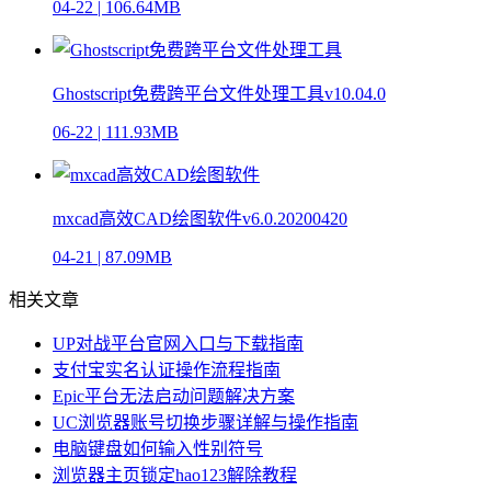
04-22
|
106.64MB
Ghostscript免费跨平台文件处理工具v10.04.0
06-22
|
111.93MB
mxcad高效CAD绘图软件v6.0.20200420
04-21
|
87.09MB
相关文章
UP对战平台官网入口与下载指南
支付宝实名认证操作流程指南
Epic平台无法启动问题解决方案
UC浏览器账号切换步骤详解与操作指南
电脑键盘如何输入性别符号
浏览器主页锁定hao123解除教程