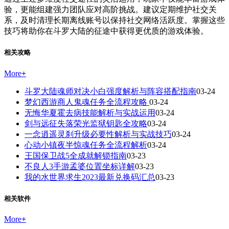
验，更能组建强力团队应对高阶挑战。建议定期维护社交关
系，及时清理长期离线账号以保持社交网络活跃度。掌握这些
技巧将助你在斗罗大陆的征途中获得更优质的游戏体验。
相关攻略
More
+
斗罗大陆魂师对决小白强度解析与阵容搭配指南
03-24
梦幻西游商人鬼魂任务全流程攻略
03-24
无悔华夏霍去病技能解析与实战运用
03-24
剑与远征失落荣光监狱钥匙全攻略
03-24
一念逍遥灵刹升级必要性解析与实战技巧
03-24
心动小镇夜半惊魂任务全流程解析
03-24
王国保卫战5全成就解锁指南
03-23
不良人3手游孟婆位置坐标详解
03-23
我的水世界求生2023最新兑换码汇总
03-23
相关软件
More
+