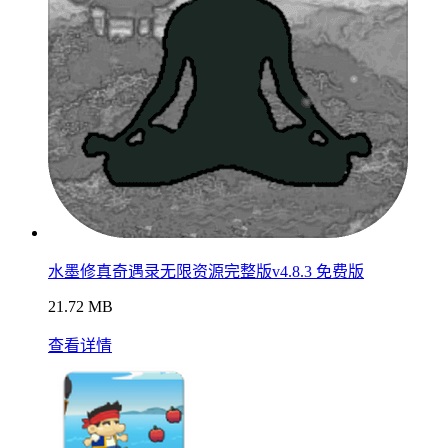
水墨修真奇遇录无限资源完整版v4.8.3 免费版
21.72 MB
查看详情