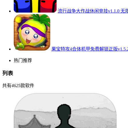
流行战争大作战休闲竞技v1.1.0 
果宝特攻4合体机甲免费解锁正版v1.5.
热门推荐
列表
共有
4625
款软件