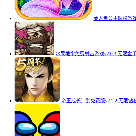
美人鱼公主装扮游戏v
水果地牢免费射击游戏v2.0.3 无限金
帝王成长计划免费版v2.2.2 无限钻