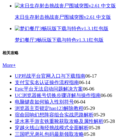
末日生存射击挑战丧尸围城突围v2.61 中文版
梦幻餐厅3畅玩版下载与特色v1.3.1红包版
相关攻略
More
+
UP对战平台官网入口与下载指南
06-17
支付宝实名认证操作流程指南
06-14
Epic平台无法启动问题解决方案
06-06
UC浏览器账号切换步骤详解与操作指南
06-06
电脑键盘如何输入性别符号
06-04
浏览器主页锁定hao123解除教程
05-29
宿命回响幻想阵容组合实战思路解析
05-29
逆水寒手游玄铁重靴获取攻略及属性解析
05-28
穿越火线山海经挑战模式全面解析
05-28
三国吧兄弟礼包码最新领取攻略
05-28