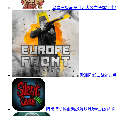
恶魔石板与被诅咒犬公主全解锁中文版v1.0
欧洲阵线二战射击手游v
暗黑塔防热血激战沉默城堡v1.4.9 内