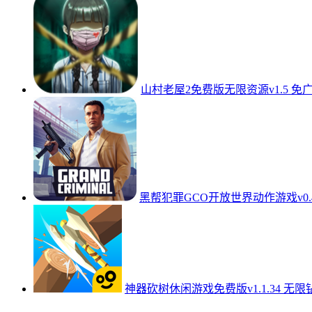
山村老屋2免费版无限资源v1.5 免
黑帮犯罪GCO开放世界动作游戏v0.4
神器砍树休闲游戏免费版v1.1.34 无