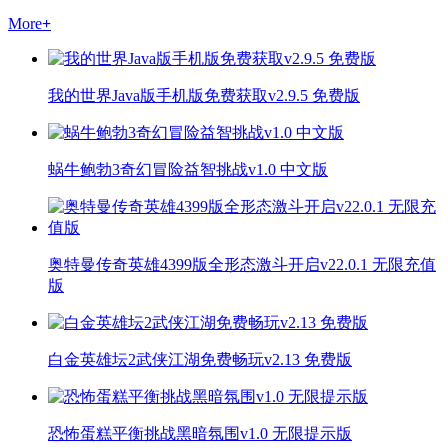
More
+
我的世界Java版手机版免费获取v2.9.5 免费版
蜗牛鲍勃3奇幻冒险益智挑战v1.0 中文版
奥特曼传奇英雄4399版全形态激斗开启v22.0.1 无限充值
版
白金英雄坛2武侠江湖免费畅玩v2.13 免费版
恐怖蛋糕平衡挑战黑暗氛围v1.0 无限提示版