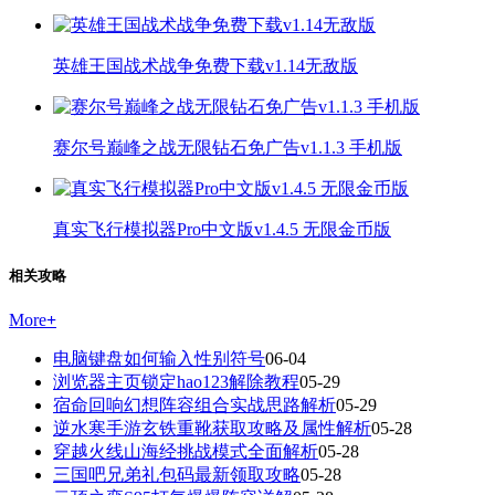
英雄王国战术战争免费下载v1.14无敌版
赛尔号巅峰之战无限钻石免广告v1.1.3 手机版
真实飞行模拟器Pro中文版v1.4.5 无限金币版
相关攻略
More
+
电脑键盘如何输入性别符号
06-04
浏览器主页锁定hao123解除教程
05-29
宿命回响幻想阵容组合实战思路解析
05-29
逆水寒手游玄铁重靴获取攻略及属性解析
05-28
穿越火线山海经挑战模式全面解析
05-28
三国吧兄弟礼包码最新领取攻略
05-28