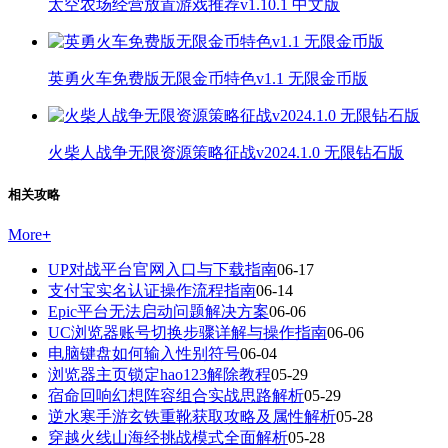
太空农场经营放置游戏推荐v1.10.1 中文版
英勇火车免费版无限金币特色v1.1 无限金币版
火柴人战争无限资源策略征战v2024.1.0 无限钻石版
相关攻略
More
+
UP对战平台官网入口与下载指南
06-17
支付宝实名认证操作流程指南
06-14
Epic平台无法启动问题解决方案
06-06
UC浏览器账号切换步骤详解与操作指南
06-06
电脑键盘如何输入性别符号
06-04
浏览器主页锁定hao123解除教程
05-29
宿命回响幻想阵容组合实战思路解析
05-29
逆水寒手游玄铁重靴获取攻略及属性解析
05-28
穿越火线山海经挑战模式全面解析
05-28