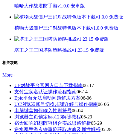
嘻哈大作战塔防手游v1.0.0 安卓版
植物大战僵尸三消对战特色版本下载v1.0.0 免费版
塔王之王三国塔防策略挑战v1.23.15 免费版
相关攻略
More
+
UP对战平台官网入口与下载指南
06-17
支付宝实名认证操作流程指南
06-14
Epic平台无法启动问题解决方案
06-06
UC浏览器账号切换步骤详解与操作指南
06-06
电脑键盘如何输入性别符号
06-04
浏览器主页锁定hao123解除教程
05-29
宿命回响幻想阵容组合实战思路解析
05-29
逆水寒手游玄铁重靴获取攻略及属性解析
05-28