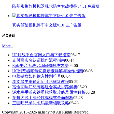
陆基密集阵模拟器现代防空实战模拟v4.31 免费版
真实驾驶模拟停车中文版v1.0 去广告版
相关攻略
More
+
UP对战平台官网入口与下载指南
06-17
支付宝实名认证操作流程指南
06-14
Epic平台无法启动问题解决方案
06-06
UC浏览器账号切换步骤详解与操作指南
06-06
电脑键盘如何输入性别符号
06-04
浏览器主页锁定hao123解除教程
05-29
宿命回响幻想阵容组合实战思路解析
05-29
逆水寒手游玄铁重靴获取攻略及属性解析
05-28
穿越火线山海经挑战模式全面解析
05-28
三国吧兄弟礼包码最新领取攻略
05-28
Copyright 2013-
2026
m.hshy.net All Rights Reserved.