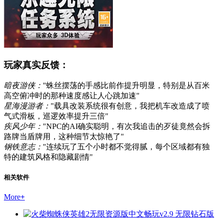
玩家真实反馈：
暗夜游侠：
"蛛丝摆荡的手感比前作提升明显，特别是从百米
高空俯冲时的那种速度感让人心跳加速"
星海漫游者：
"载具改装系统很有创意，我把机车改造成了喷
气式滑板，巡逻效率提升三倍"
疾风少年：
"NPC的AI确实聪明，有次我追击的歹徒竟然会拆
路牌当盾牌用，这种细节太惊艳了"
钢铁意志：
"连续玩了五个小时都不觉得腻，每个区域都有独
特的建筑风格和隐藏剧情"
相关软件
More
+