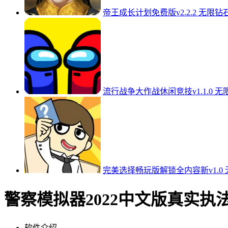
帝王成长计划免费版v2.2.2 无限钻
流行战争大作战休闲竞技v1.1.0 
完美选择畅玩版解锁全内容新v1.0
警察模拟器2022中文版真实执法v
软件介绍