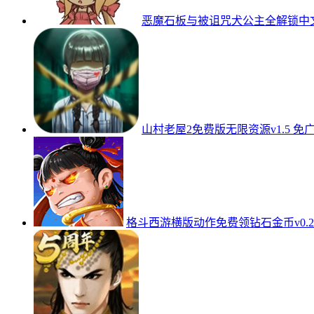
恶魔石板与被诅咒犬公主全解锁中文版v1.0
山村老屋2免费版无限资源v1.5 免
格斗西游横版动作免费领钻石金币v0.2