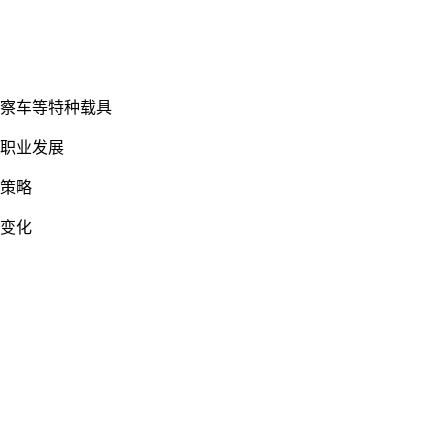
勘察车等特种载具
与职业发展
驶策略
时变化