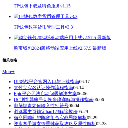
TP钱包下载及特色服务v1.15
TP钱包数字货币管理工具v3.3
购宝钱包2024版移动端应用上线v2.57.5 最新版
相关攻略
More
+
UP对战平台官网入口与下载指南
06-17
支付宝实名认证操作流程指南
06-14
Epic平台无法启动问题解决方案
06-06
UC浏览器账号切换步骤详解与操作指南
06-06
电脑键盘如何输入性别符号
06-04
浏览器主页锁定hao123解除教程
05-29
宿命回响幻想阵容组合实战思路解析
05-29
逆水寒手游玄铁重靴获取攻略及属性解析
05-28