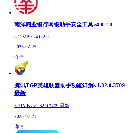
南洋商业银行网银助手安全工具v4.0.2.0
8.11MB / v4.0.2.0
2026-07-25
详情
腾讯TGP英雄联盟助手功能详解v1.32.0.3709
最新
3.51MB / v1.32.0.3709 最新
2026-07-25
详情