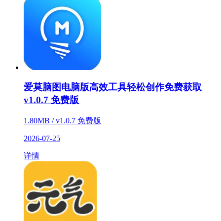
爱莫脑图电脑版高效工具轻松创作免费获取
v1.0.7 免费版
1.80MB / v1.0.7 免费版
2026-07-25
详情